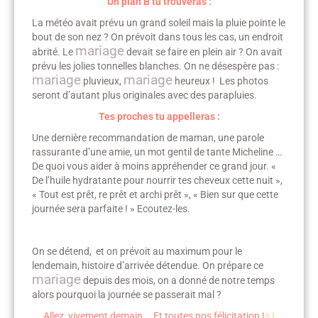
Un plan B tu trouveras :
La météo avait prévu un grand soleil mais la pluie pointe le
bout de son nez ? On prévoit dans tous les cas, un endroit
mariage
abrité. Le
devait se faire en plein air ? On avait
prévu les jolies tonnelles blanches. On ne désespère pas :
mariage
mariage
pluvieux,
heureux ! Les photos
seront d’autant plus originales avec des parapluies.
Tes proches tu appelleras :
Une dernière recommandation de maman, une parole
rassurante d’une amie, un mot gentil de tante Micheline …
De quoi vous aider à moins appréhender ce grand jour. «
De l’huile hydratante pour nourrir tes cheveux cette nuit »,
« Tout est prêt, re prêt et archi prêt », « Bien sur que cette
journée sera parfaite ! » Ecoutez-les.
On se détend, et on prévoit au maximum pour le
lendemain, histoire d’arrivée détendue. On prépare ce
mariage
depuis des mois, on a donné de notre temps
alors pourquoi la journée se passerait mal ?
Allez, vivement demain … Et toutes nos félicitation !
s !