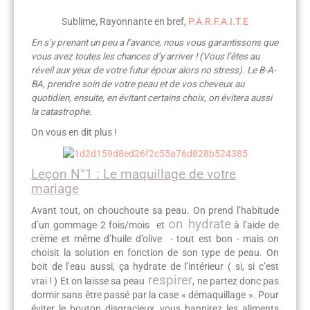
Sublime, Rayonnante en bref,
P.A.R.F.A.I.T.E
En s’y prenant un peu a l’avance, nous vous garantissons que
vous avez toutes les chances d’y arriver ! (Vous l’êtes au
réveil aux yeux de votre futur époux alors no stress). Le B-A-
BA, prendre soin de votre peau et de vos cheveux au
quotidien, ensuite, en évitant certains choix, on évitera aussi
la catastrophe.
On vous en dit plus !
Leçon N°1 : Le maquillage de votre
mariage
Avant tout, on chouchoute sa peau. On prend l’habitude
on hydrate
d’un gommage 2 fois/mois et
à l’aide de
crème et même d’huile d’olive - tout est bon - mais on
choisit la solution en fonction de son type de peau. On
boit de l’eau aussi, ça hydrate de l’intérieur ( si, si c’est
respirer
vrai ! ) Et on laisse sa peau
, ne partez donc pas
dormir sans être passé par la case « démaquillage ». Pour
éviter le bouton disgracieux, vous bannirez les aliments