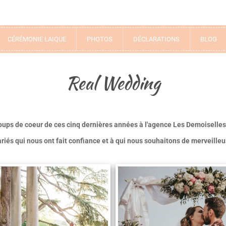
CÉRÉMONIE LAIQUE
PHOTOS
DÉCLARATIONS
BLOG
Real Wedding
oups de coeur de ces cinq dernières années à l'agence Les Demoisell
ariés qui nous ont
fait confiance et à qui no
us souhaitons de merveilleus