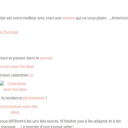
lat est votre meilleur ami, voici une
version
qui va vous plaire … Attention,
tars et passez dans le
journal
:
ersion calendrier
ici
à la tendance
photomaton
!
tous différents les uns des autres. N’hésitez pas à les adapter et à les
mariage … Le premier d’une longue série !