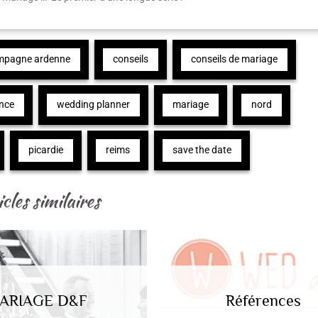
mpagne ardenne
conseils
conseils de mariage
ance
wedding planner
mariage
nord
picardie
reims
save the date
cles similaires
ARIAGE D&F
Références