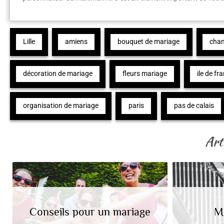
Lille
amiens
bouquet de mariage
cha
décoration de mariage
fleurs mariage
ile de fr
organisation de mariage
paris
pas de calais
Arti
Conseils pour un mariage
M