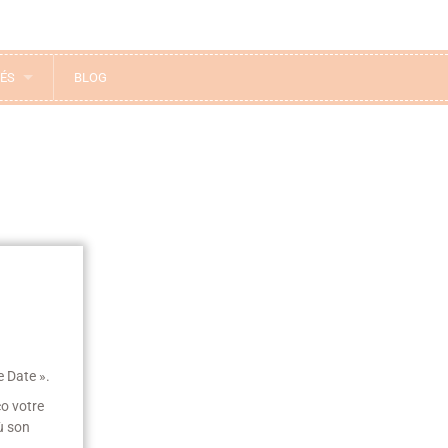
IÉS
BLOG
e Date ».
co votre
ù son