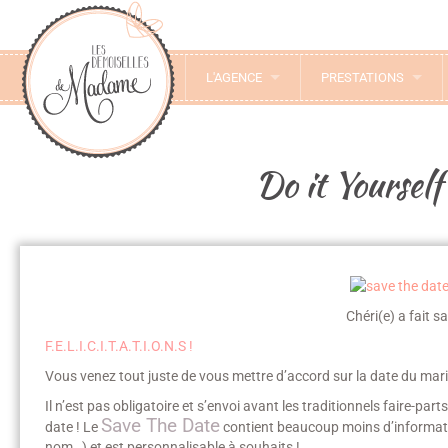
L'AGENCE
PRESTATIONS
Do it Yourself
Chéri(e) a fait 
F.E.L.I.C.I.T.A.T.I.O.N.S !
Vous venez tout juste de vous mettre d’accord sur la date du maria
Il n’est pas obligatoire et s’envoi avant les traditionnels faire-parts
Save The Date
date ! Le
contient beaucoup moins d’information
nom…) et est personnalisable à souhaits !