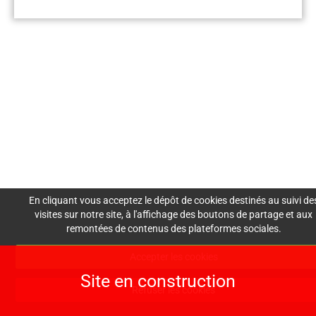
Mentions Légales
Nous
Crédits
Création de site : Agence
Awelty
contacter
En cliquant vous acceptez le dépôt de cookies destinés au suivi de
lesdemoisellesdemadam
visites sur notre site, à l'affichage des boutons de partage et aux
e@gmail.com
remontées de contenus des plateformes sociales.
06 30 30 60 73
Accepter les cookies
Site en construction
Refuser les cookies