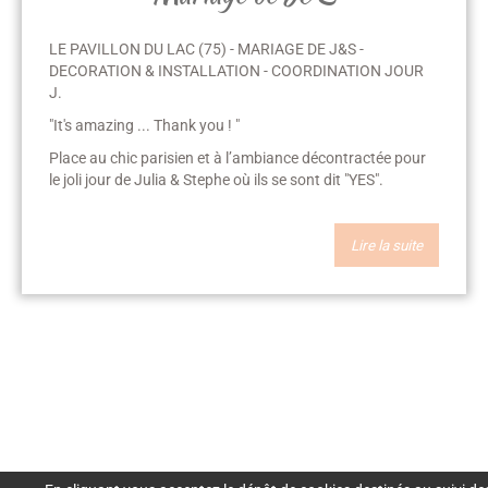
LE PAVILLON DU LAC (75) - MARIAGE DE J&S -
DECORATION & INSTALLATION - COORDINATION JOUR
J.
"It's amazing ... Thank you ! "
Place au chic parisien et à l’ambiance décontractée pour
le joli jour de Julia & Stephe où ils se sont dit "YES".
Lire la suite
Mentions Légales
Nous
Crédits
Création de site : Agence
Awelty