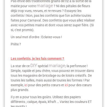
Pas envie des traditionnels grains de riz à la sortie de la
mariage
mairie pour votre
? Ni des pétales de fleurs
déjà trop vues, revues, et re-revues ? Essayez les
confettis ! Non, pas les confettis que l’on achète toutes
faites pour Carnaval. Des confettis que vous allez réaliser
avec vos petites mains et dont vous serez super fière. (Si
si, c'est promis).
Un seul mot d'ordre : Eclatez-vous !
Prête ?
Les confettis, je les fais comment ?
DIY
mariage
La star de ce
spécial
; la perforeuse !
Simple, rapide et peu chère, vous pouvez en trouver dans
tous les magasins de bricolage ou de loisirs créatifs. De
toutes les tailles, mais aussi de toutes les formes ! Par
exemple,
ici
pour des petits cœurs et
ici
pour des cœurs
plus grands.
Il y en a pour tous les goûts. Utilisez des papiers
différents ; calque, épais, kfraft … Variez les couleurs ET
les motifs !