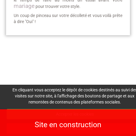
le temps de faire au moins un essai avant votre
mariage
pour trouver votre style.
Un coup de pinceau sur votre décolleté et vous voilà prête
à dire "Oui" !
Mentions Légales
Nous
Crédits
Création de site : Agence
Awelty
contacter
En cliquant vous acceptez le dépôt de cookies destinés au suivi de
visites sur notre site, à l'affichage des boutons de partage et aux
remontées de contenus des plateformes sociales.
lesdemoisellesdemadam
Accepter les cookies
e@gmail.com
Site en construction
06 30 30 60 73
Refuser les cookies