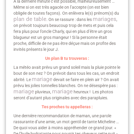
A la dernière minute c’est possible, malheureusement …
Même si on est très agacée on l’accepte (on est bien
obligée de toutes façons). On enlèvera le(s) prénom(s) du
plan de table
mariages
. On se rassure : dans les
,
on prévoit toujours beaucoup trop de mets et puis cela
fera plus pour l’oncle Charly, qui en plus d’être un gros
blagueur est un gros mangeur ! Si la personne était
proche, difficile de ne pas être déçue mais on profite des
invités présents le jour J.
Un plan B tu trouveras :
La météo avait prévu un grand soleil mais la pluie pointe le
bout de son nez ? On prévoit dans tous les cas, un endroit
mariage
abrité. Le
devait se faire en plein air ? On avait
prévu les jolies tonnelles blanches. On ne désespère pas :
mariage
mariage
pluvieux,
heureux ! Les photos
seront d’autant plus originales avec des parapluies.
Tes proches tu appelleras :
Une dernière recommandation de maman, une parole
rassurante d’une amie, un mot gentil de tante Micheline …
De quoi vous aider à moins appréhender ce grand jour. «
De l’huile hydratante pour nourrir tes cheveux cette nuit »,