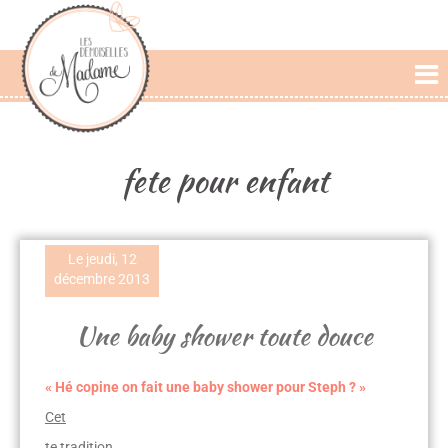
L'AGENCE
PRESTATIONS
fete pour enfant
CÉRÉMONIE LAIQUE
PHOTOS DE MARIAGE
Le jeudi, 12
PAROLES DE MARIÉS
décembre 2013
BLOG
Une baby shower toute douce
« Hé copine on fait une baby shower pour Steph ? »
Cet
te tradition