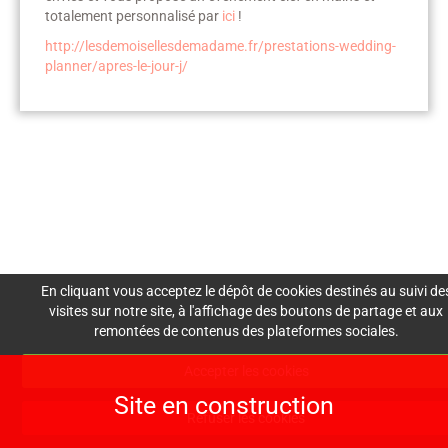
totalement personnalisé par
ici
!
http://lesdemoisellesdemadame.fr/prestations-wedding-
planner/apres-le-jour-j/
Mentions Légales
Nous
Crédits
Création de site : Agence
Awelty
contacter
En cliquant vous acceptez le dépôt de cookies destinés au suivi de
visites sur notre site, à l'affichage des boutons de partage et aux
remontées de contenus des plateformes sociales.
lesdemoisellesdemadam
Accepter les cookies
e@gmail.com
Site en construction
06 30 30 60 73
Refuser les cookies