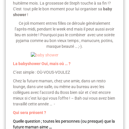
huitième mois. La grossesse de Steph touche à sa fin !?
C'est tout pile le bon moment pour lui organiser sa
baby
shower
!
Ce joli moment entres filles ce déroule généralement
l’après-midi, pendant le week end mais il peut aussi avoir
lieu en soirée ! Pourquoi pas le combiner avec une soirée
pyjama comme au bon vieux temps ; manucure, potins,
masque beauté … ;-).
La babyshower Oui, mais où … ?
C’est simple : OÙ-VOUS-VOULEZ
Chez la future maman, chez une amie, dans un resto
lounge, dans une salle, ou même au bureau avec les
collègues avec l’accord du Boss bien sûr et c’est encore
mieux si c’est lui qui vous l’offre ! – Bah oui vous avez bien
travaillé cette année … -
Qui sera présent ?
Qu
e
lle q
uestion ; toutes les personnes (ou presque) que la
future maman aim
e
…