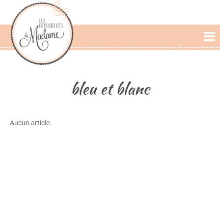
L'AGENCE
PRESTATIONS
bleu et blanc
CÉRÉMONIE LAIQUE
PHOTOS DE MARIAGE
Aucun article.
PAROLES DE MARIÉS
BLOG
Mentions Légales
Nous
Crédits
Création de site : Agence
Awelty
contacter