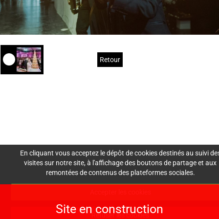
Retour
Mentions Légales
Nous
Crédits
Création de site : Agence
Awelty
contacter
En cliquant vous acceptez le dépôt de cookies destinés au suivi de
visites sur notre site, à l'affichage des boutons de partage et aux
remontées de contenus des plateformes sociales.
lesdemoisellesdemadam
Accepter les cookies
e@gmail.com
Site en construction
06 30 30 60 73
Refuser les cookies