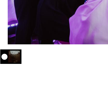
Nous contacter
lesdemoisellesdemadame@gmail.com