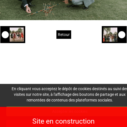
Retour
Mentions Légales
Nous
Crédits
Création de site : Agence
Awelty
contacter
En cliquant vous acceptez le dépôt de cookies destinés au suivi de
visites sur notre site, à l'affichage des boutons de partage et aux
remontées de contenus des plateformes sociales.
lesdemoisellesdemadam
Accepter les cookies
e@gmail.com
Site en construction
06 30 30 60 73
Refuser les cookies