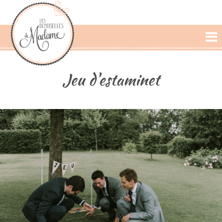
L'AGENCE
Jeu d'estaminet
PRESTATIONS
CÉRÉMONIE LAIQUE
PHOTOS
DÉCLARATIONS
BLOG