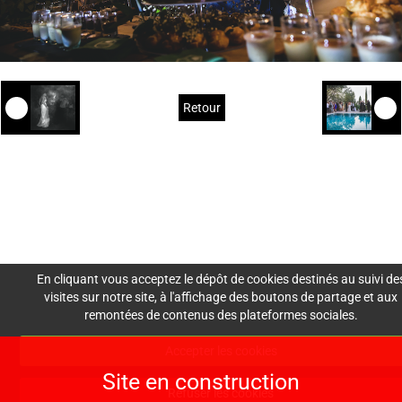
Retour
Mentions Légales
Nous
Crédits
Création de site : Agence
Awelty
contacter
En cliquant vous acceptez le dépôt de cookies destinés au suivi de
visites sur notre site, à l'affichage des boutons de partage et aux
remontées de contenus des plateformes sociales.
lesdemoisellesdemadam
Accepter les cookies
e@gmail.com
Site en construction
06 30 30 60 73
Refuser les cookies