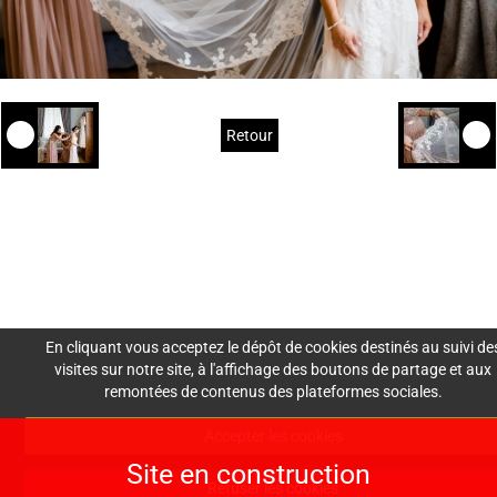
Retour
Mentions Légales
Nous
Crédits
Création de site : Agence
Awelty
contacter
En cliquant vous acceptez le dépôt de cookies destinés au suivi de
visites sur notre site, à l'affichage des boutons de partage et aux
remontées de contenus des plateformes sociales.
lesdemoisellesdemadam
Accepter les cookies
e@gmail.com
Site en construction
06 30 30 60 73
Refuser les cookies