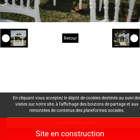
Retour
Mentions Légales
Nous
Crédits
Création de site : Agence
Awelty
contacter
En cliquant vous acceptez le dépôt de cookies destinés au suivi de
visites sur notre site, à l'affichage des boutons de partage et aux
remontées de contenus des plateformes sociales.
lesdemoisellesdemadam
Accepter les cookies
e@gmail.com
Site en construction
06 30 30 60 73
Refuser les cookies